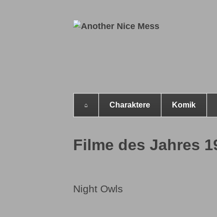
Charaktere
Komik
Navigation
überspringen
Filme des Jahres 1
Night Owls