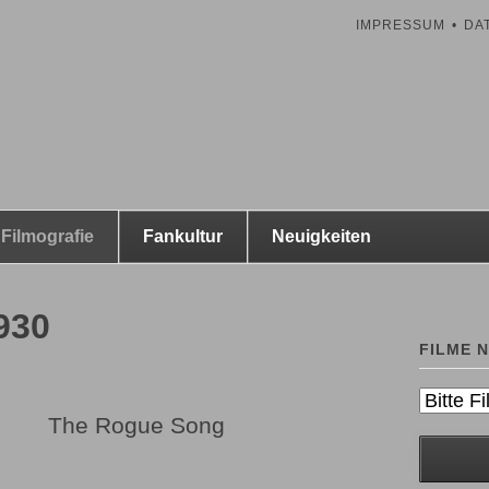
NAVIGATION
IMPRESSUM
DA
ÜBERSPRINGEN
Navigat
Filmografie
Fankultur
Neuigkeiten
überspr
930
FILME 
Zielseite
The Rogue Song